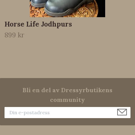
Horse Life Jodhpurs
899 kr
Bli en del av Dressyrbutikens
community