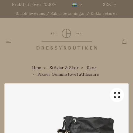
Fraktfritt över 2000:-
SEK
Snabb leverans / Säkra betalningar / Enkla returer
Hem
Stövlar & Skor
Skor
Pikeur Gummistövel athleisure