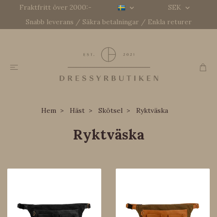
Fraktfritt över 2000:-
SEK
Snabb leverans / Säkra betalningar / Enkla returer
Hem
Häst
Skötsel
Ryktväska
Ryktväska