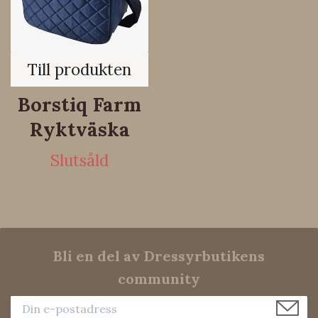
Till produkten
Borstiq Farm
Ryktväska
Slutsåld
Bli en del av Dressyrbutikens
community