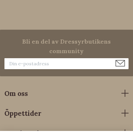
Bli en del av Dressyrbutikens
community
Om oss
Öppettider