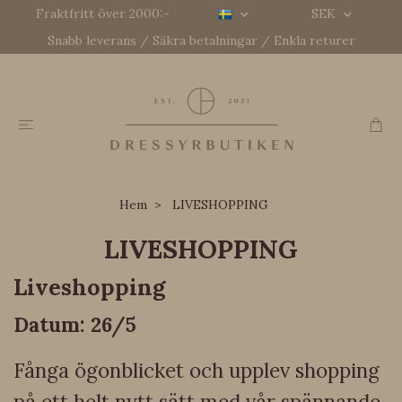
Fraktfritt över 2000:-
SEK
Snabb leverans / Säkra betalningar / Enkla returer
Hem
LIVESHOPPING
LIVESHOPPING
Liveshopping
Datum: 26/5
Fånga ögonblicket och upplev shopping
på ett helt nytt sätt med vår spännande