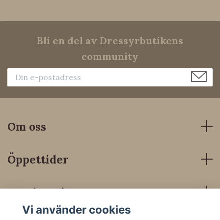
Bli en del av Dressyrbutikens
community
Om oss
Öppettider
Kundservice
Vi använder cookies