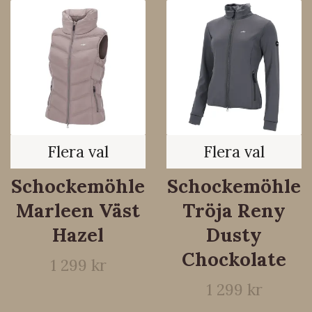
Flera val
Flera val
Schockemöhle
Schockemöhle
Marleen Väst
Tröja Reny
Hazel
Dusty
Chockolate
1 299 kr
1 299 kr