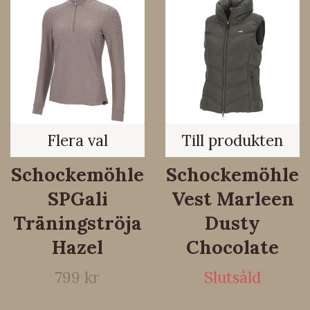
Flera val
Till produkten
Schockemöhle
Schockemöhle
SPGali
Vest Marleen
Träningströja
Dusty
Hazel
Chocolate
799 kr
Slutsåld