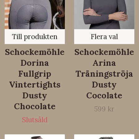
Till produkten
Flera val
Schockemöhle
Schockemöhle
Dorina
Arina
Fullgrip
Träningströja
Vintertights
Dusty
Dusty
Cocolate
Chocolate
599 kr
Slutsåld