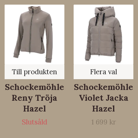
Till produkten
Flera val
Schockemöhle
Schockemöhle
Reny Tröja
Violet Jacka
Hazel
Hazel
Slutsåld
1 699 kr