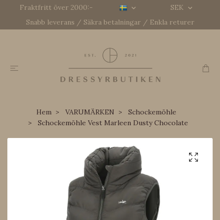
Fraktfritt över 2000:-
SEK
Snabb leverans / Säkra betalningar / Enkla returer
Hem
VARUMÄRKEN
Schockemöhle
Schockemöhle Vest Marleen Dusty Chocolate