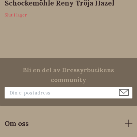
Schockemöhle Reny Tröja Hazel
Slut i lager
Bli en del av Dressyrbutikens
community
Om oss