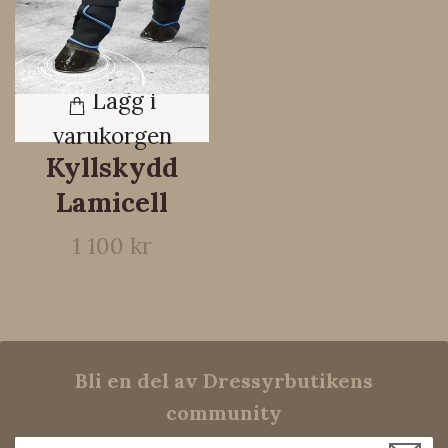
Lägg i
varukorgen
Kyllskydd
Lamicell
1 100 kr
Bli en del av Dressyrbutikens
community