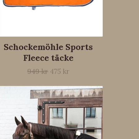
Schockemöhle Sports
Fleece täcke
949 kr
475 kr