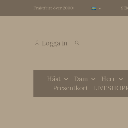
Fraktfritt över 2000:-
SE
Logga in
Häst
Dam
Herr
Presentkort
LIVESHOP