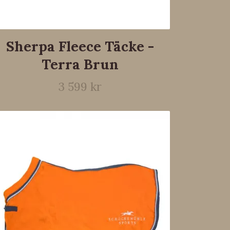
Sherpa Fleece Täcke -
Terra Brun
3 599 kr