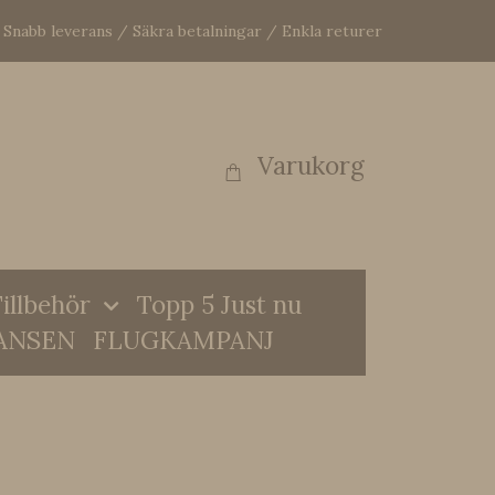
Snabb leverans / Säkra betalningar / Enkla returer
Varukorg
illbehör
Topp 5 Just nu
ANSEN
FLUGKAMPANJ