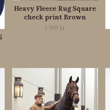
Heavy Fleece Rug Square
check print Brown
1 499 kr
5