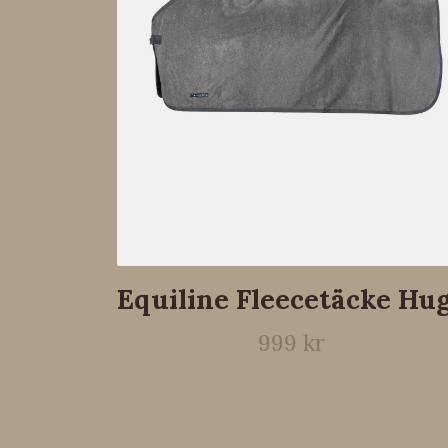
Equiline Fleecetäcke Hu
999 kr