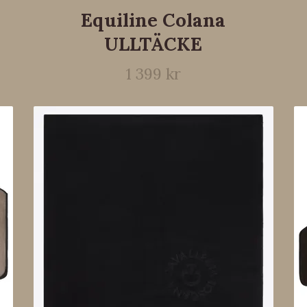
Equiline Colana
ULLTÄCKE
1 399 kr