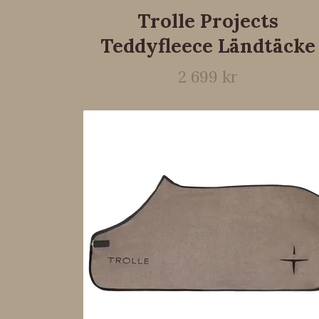
Trolle Projects
Teddyfleece Ländtäcke
2 699 kr