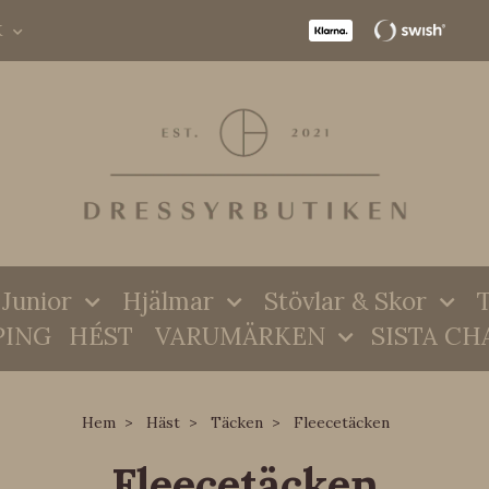
K
Junior
Hjälmar
Stövlar & Skor
T
PING
HÉST
VARUMÄRKEN
SISTA CH
Hem
Häst
Täcken
Fleecetäcken
Fleecetäcken