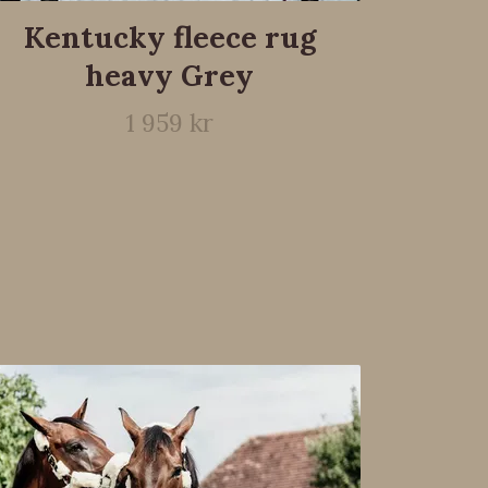
Kentucky fleece rug
heavy Grey
1 959 kr