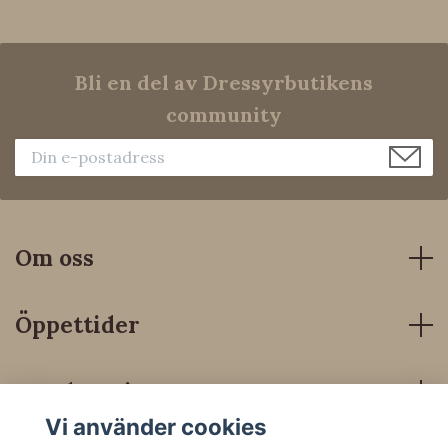
Bli en del av Dressyrbutikens
community
Om oss
Öppettider
Kundservice
Vi använder cookies