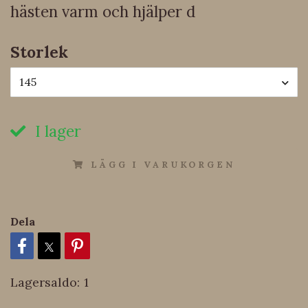
hästen varm och hjälper d
Storlek
145
I lager
LÄGG I VARUKORGEN
Dela
Lagersaldo:
1