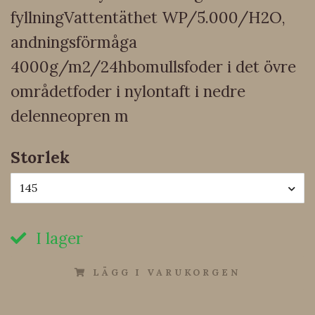
fyllningVattentäthet WP/5.000/H2O,
andningsförmåga
4000g/m2/24hbomullsfoder i det övre
områdetfoder i nylontaft i nedre
delenneopren m
Storlek
145
I lager
LÄGG I VARUKORGEN