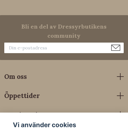
Bli en del av Dressyrbutikens
community
Om oss
Öppettider
Kundservice
Vi använder cookies