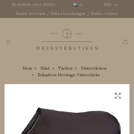
Fraktfritt över 2000:-
SEK
Snabb leverans / Säkra betalningar / Enkla returer
Hem
Häst
Täcken
Vintertäcken
Eskadron Heritage Vintertäcke