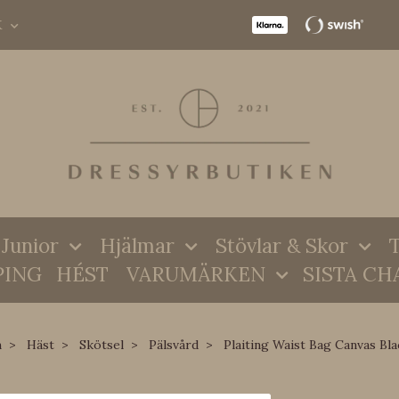
K
Junior
Hjälmar
Stövlar & Skor
T
PING
HÉST
VARUMÄRKEN
SISTA CH
m
Häst
Skötsel
Pälsvård
Plaiting Waist Bag Canvas Bla