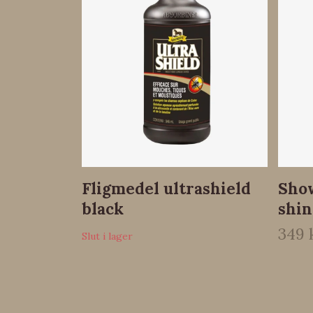
Fligmedel ultrashield
Sho
black
shin
349 
Slut i lager