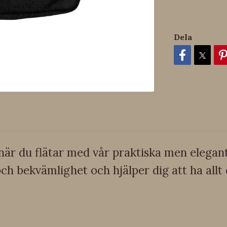
Dela
när du flätar med vår praktiska men elegant
ch bekvämlighet och hjälper dig att ha allt 