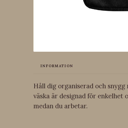
INFORMATION
Håll dig organiserad och snygg 
väska är designad för enkelhet o
medan du arbetar.