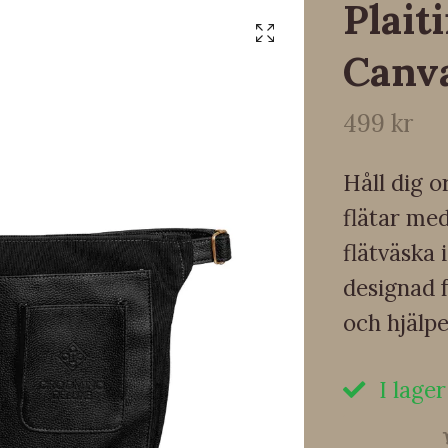
Plait
Canva
499 kr
Håll dig 
flätar me
flätväska 
designad 
och hjälp
I lager