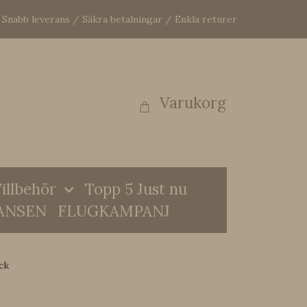
Snabb leverans / Säkra betalningar / Enkla returer
Varukorg
illbehör
Topp 5 Just nu
ANSEN
FLUGKAMPANJ
ck