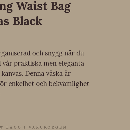
ing Waist Bag
s Black
organiserad och snygg när du
d vår praktiska men eleganta
i kanvas. Denna väska är
för enkelhet och bekvämlighet
e
LÄGG I VARUKORGEN