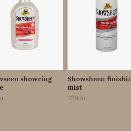
wseen showring
Showsheen finishi
e
mist
kr
229 kr