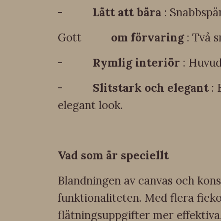
-
Lätt att bära
: Snabbspän
Gott
om förvaring
: Två s
-
Rymlig interiör
: Huvud
-
Slitstark och elegant
: 
elegant look.
Vad som är speciellt
Blandningen av canvas och konst
funktionaliteten. Med flera fick
flätningsuppgifter mer effektiva