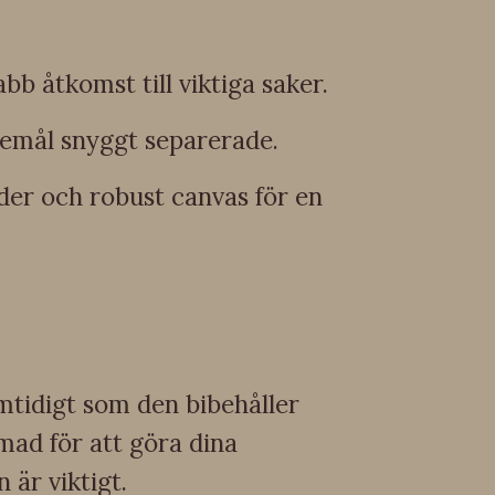
bb åtkomst till viktiga saker.
öremål snyggt separerade.
äder och robust canvas för en
mtidigt som den bibehåller
mad för att göra dina
 är viktigt.