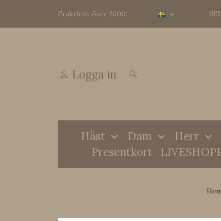
Fraktfritt över 2000:-
SE
Logga in
Häst
Dam
Herr
Presentkort
LIVESHOP
He