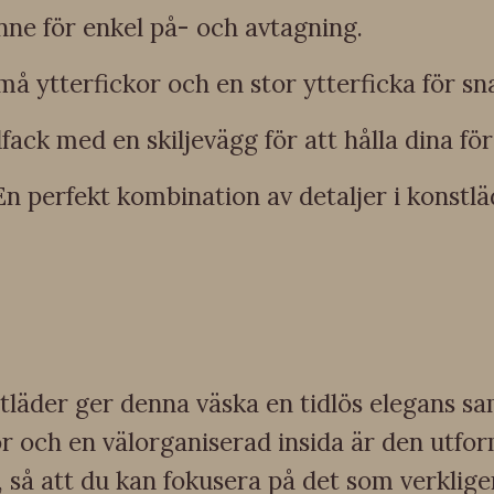
ne för enkel på- och avtagning.
må ytterfickor och en stor ytterficka för sna
fack med en skiljevägg för att hålla dina f
En perfekt kombination av detaljer i konstl
läder ger denna väska en tidlös elegans sa
or och en välorganiserad insida är den utfor
, så att du kan fokusera på det som verkligen