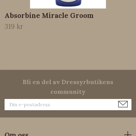
Absorbine Miracle Groom
319 kr
Bli en del av Dressyrbutikens
community
Om oss