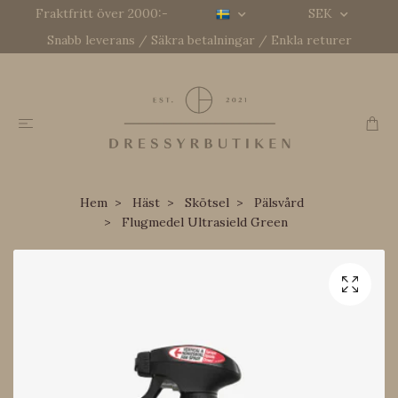
Fraktfritt över 2000:-
SEK
Snabb leverans / Säkra betalningar / Enkla returer
Hem
Häst
Skötsel
Pälsvård
Flugmedel Ultrasield Green