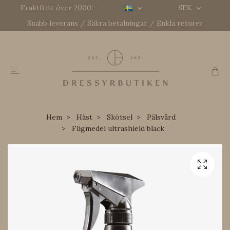
Fraktfritt över 2000:-
SEK
Snabb leverans / Säkra betalningar / Enkla returer
Hem
Häst
Skötsel
Pälsvård
Fligmedel ultrashield black