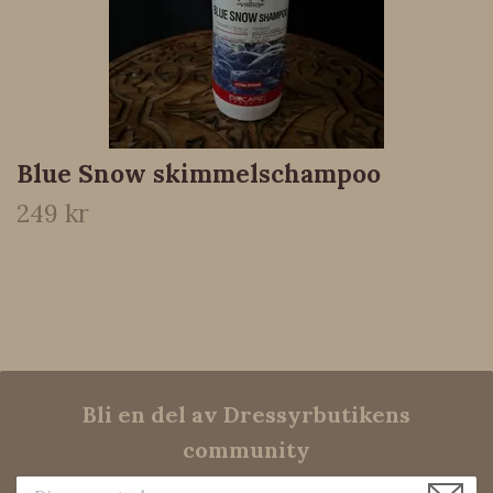
Blue Snow skimmelschampoo
249 kr
Bli en del av Dressyrbutikens
community