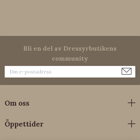
Bli en del av Dressyrbutikens
community
Om oss
Öppettider