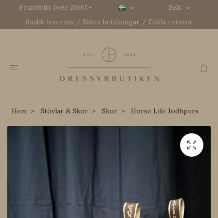
Fraktfritt över 2000:-
SEK
Snabb leverans / Säkra betalningar / Enkla returer
Hem
Stövlar & Skor
Skor
Horse Life Jodhpurs