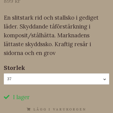
899 kr
En slitstark rid och stallsko i gediget
läder. Skyddande tåförstärkning i
komposit/stålhätta. Marknadens
lättaste skyddssko. Kraftig resår i
sidorna och en grov
Storlek
37
I lager
LÄGG I VARUKORGEN