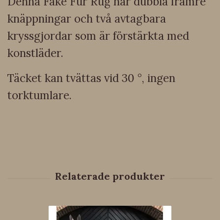
Denna Fake Fur Rug har dubbla främre
knäppningar och två avtagbara
kryssgjordar som är förstärkta med
konstläder.
Täcket kan tvättas vid 30 °, ingen
torktumlare.