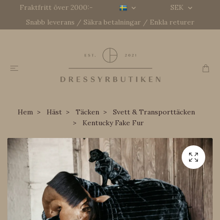
Fraktfritt över 2000:-
SEK
Snabb leverans / Säkra betalningar / Enkla returer
Hem
Häst
Täcken
Svett & Transporttäcken
Kentucky Fake Fur