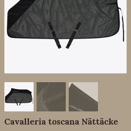
Cavalleria toscana Nättäcke