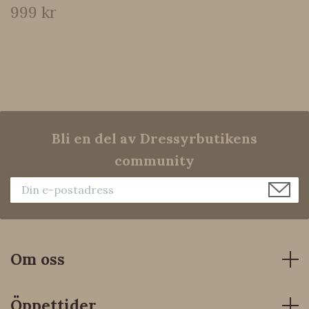
999 kr
Bli en del av Dressyrbutikens
community
Om oss
Öppettider