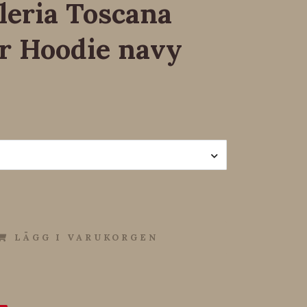
leria Toscana
r Hoodie navy
LÄGG I VARUKORGEN