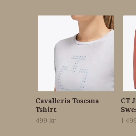
Cavalleria Toscana
CT J
Tshirt
Swea
499 kr
1 49