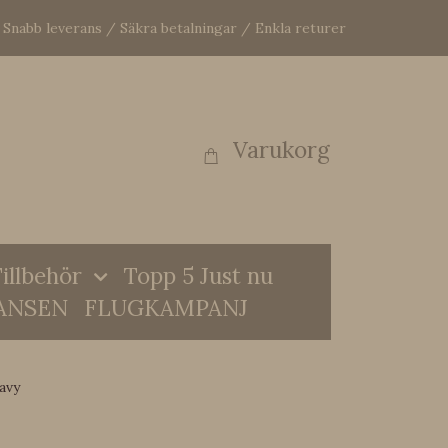
Snabb leverans / Säkra betalningar / Enkla returer
Varukorg
illbehör
Topp 5 Just nu
ANSEN
FLUGKAMPANJ
avy