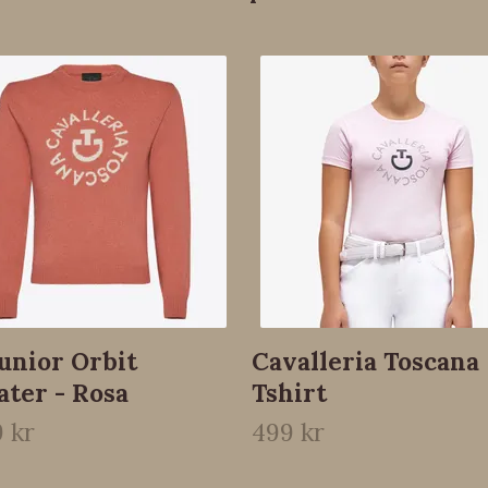
unior Orbit
Cavalleria Toscana
ter - Rosa
Tshirt
9 kr
499 kr