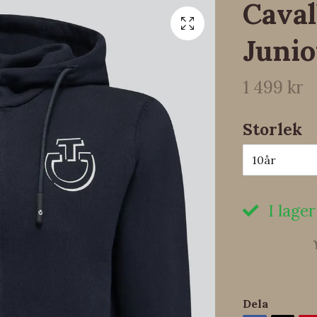
Caval
Junio
1 499 kr
Storlek
10år
I lager
Dela