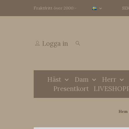
Fraktfritt över 2000:-
SE
Logga in
Häst
Dam
Herr
Presentkort
LIVESHOP
Hem