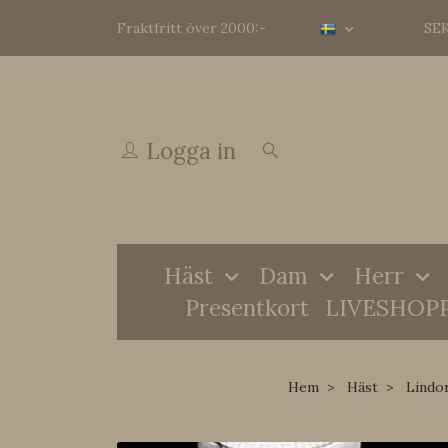
Fraktfritt över 2000:-
SE
Logga in
Häst
Dam
Herr
Presentkort
LIVESHOP
Hem
Häst
Lindo