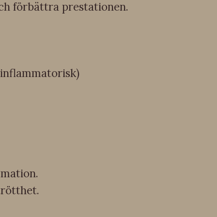
h förbättra prestationen.
iinflammatorisk)
mmation.
rötthet.