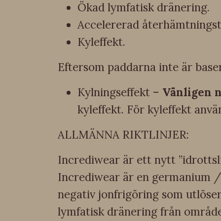
Ökad lymfatisk dränering.
Accelererad återhämtningst
Kyleffekt.
Eftersom paddarna inte är baser
Kylningseffekt –
Vänligen n
kyleffekt. För kyleffekt anv
ALLMÄNNA RIKTLINJER:
Incrediwear är ett nytt ”idrottsl
Incrediwear är en germanium / 
negativ jonfrigöring som utlöse
lymfatisk dränering från området