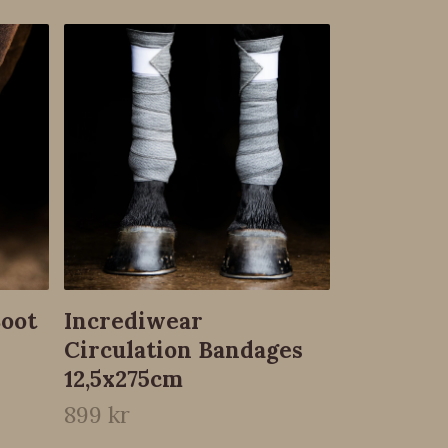
Veredus 
Bandage
Fram
649 kr
Boot
Incrediwear
Circulation Bandages
12,5x275cm
899 kr