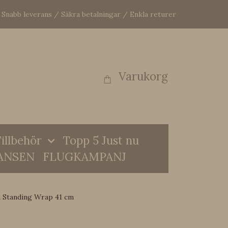
Snabb leverans / Säkra betalningar / Enkla returer
Varukorg
illbehör
Topp 5 Just nu
ANSEN
FLUGKAMPANJ
n Standing Wrap 41 cm