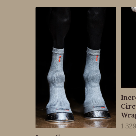
Inc
Circ
Wra
1 329