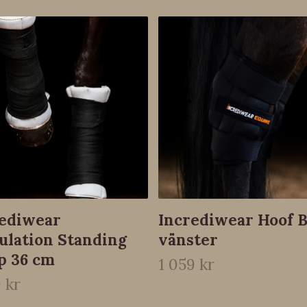
rediwear
Incrediwear Hoof 
ulation Standing
vänster
p 36 cm
1 059 kr
 kr