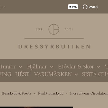
K
Junior
Hjälmar
Stövlar & Skor
T
PING
HÉST
VARUMÄRKEN
SISTA CH
r, Benskydd & Boots
Funktionsskydd
Incrediwear Circulatio