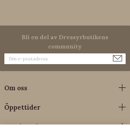
Bli en del av Dressyrbutikens
community
Om oss
Öppettider
Kundservice