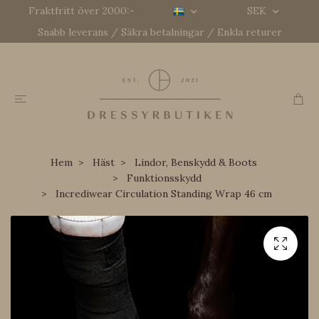
Fraktfritt över 2000:-
SEK
Snabb leverans / Säkra betalningar / Enkla returer
Hem
Häst
Lindor, Benskydd & Boots
Funktionsskydd
Incrediwear Circulation Standing Wrap 46 cm