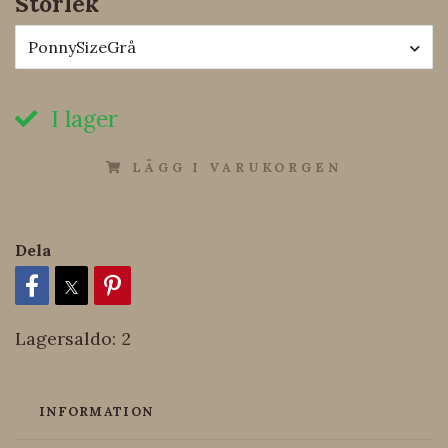
Storlek
PonnySizeGrå
I lager
LÄGG I VARUKORGEN
Dela
Lagersaldo:
2
INFORMATION