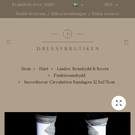
Fraktfritt över 2000:-
SEK
Snabb leverans / Säkra betalningar / Enkla returer
Hem
Häst
Lindor, Benskydd & Boots
Funktionsskydd
Incrediwear Circulation Bandages 12,5x275cm