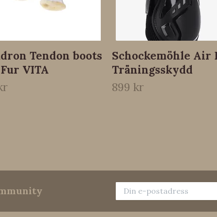
dron Tendon boots
Schockemöhle Air 
xFur VITA
Träningsskydd
kr
899 kr
community