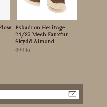
Flow
Eskadron Heritage
24/25 Mesh Fauxfur
Skydd Almond
699 kr