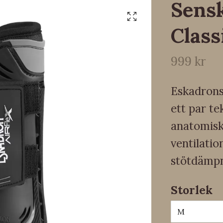
Sensk
Class
999 kr
Eskadrons
ett par t
anatomisk
ventilatio
stötdämp
Storlek
M