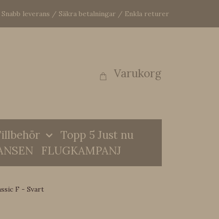
Snabb leverans / Säkra betalningar / Enkla returer
Varukorg
illbehör
Topp 5 Just nu
ANSEN
FLUGKAMPANJ
ssic F - Svart