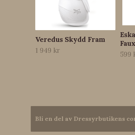
Eska
Veredus Skydd Fram
Fau
1 949 kr
599 
Bli en del av Dressyrbutikens 