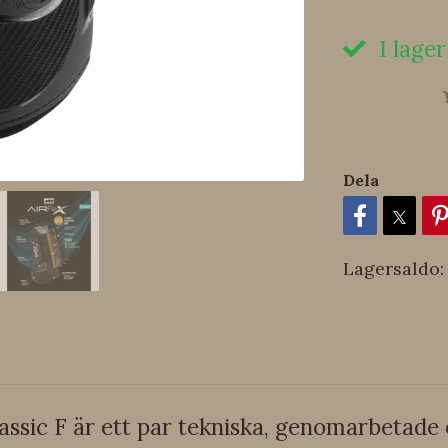
I lager
Dela
Lagersaldo:
assic F är ett par tekniska, genomarbetad