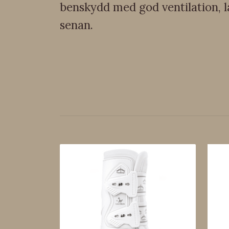
benskydd med god ventilation, 
senan.