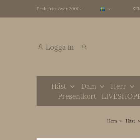
Fraktfritt över 2000:-
SE
Logga in
Häst
Dam
Herr
Presentkort
LIVESHOP
Hem
Häst