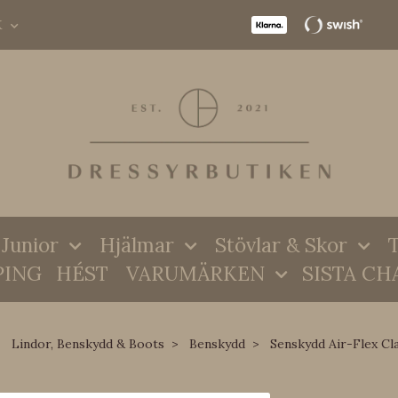
K
Junior
Hjälmar
Stövlar & Skor
T
PING
HÉST
VARUMÄRKEN
SISTA CH
Lindor, Benskydd & Boots
Benskydd
Senskydd Air-Flex Cla