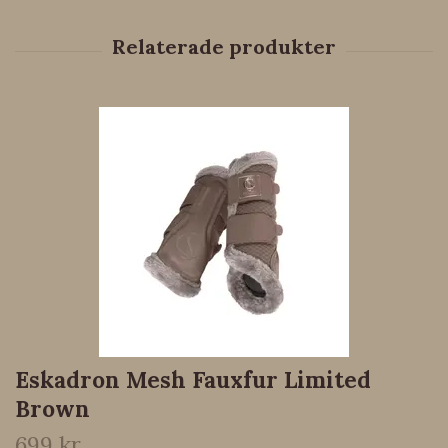
Eskadron Mesh Fauxfur Limited
Brown
699 kr