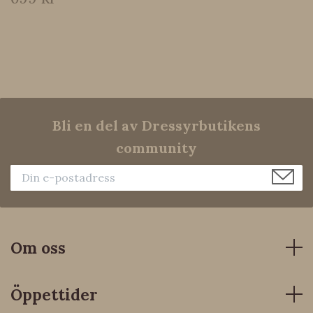
Bli en del av Dressyrbutikens
community
Om oss
Öppettider