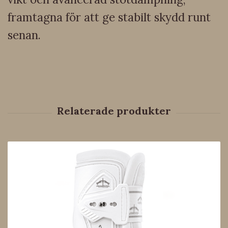
framtagna för att ge stabilt skydd runt
senan.