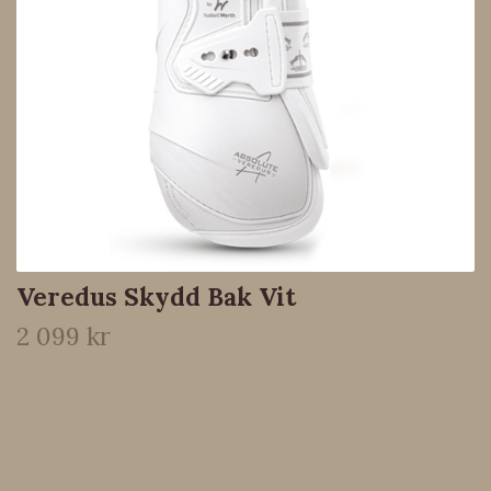
Veredus Skydd Bak Vit
2 099 kr