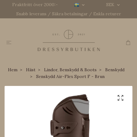
Fraktfritt över 2000:-
SEK
Snabb leverans / Säkra betalningar / Enkla returer
Hem
Häst
Lindor, Benskydd & Boots
Benskydd
Senskydd Air-Flex Sport F - Brun