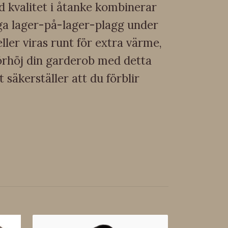
d kvalitet i åtanke kombinerar
gga lager-på-lager-plagg under
er viras runt för extra värme,
örhöj din garderob med detta
 säkerställer att du förblir