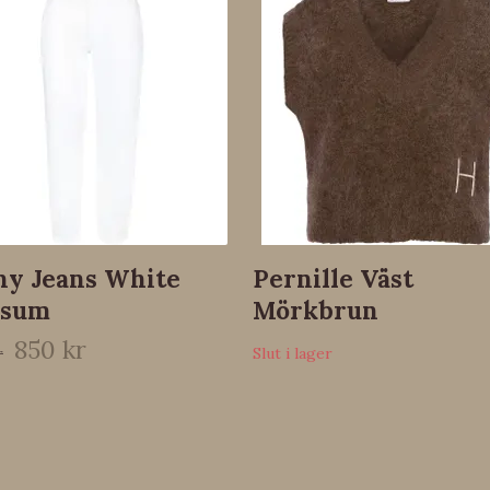
ny Jeans White
Pernille Väst
ssum
Mörkbrun
850 kr
r
Slut i lager