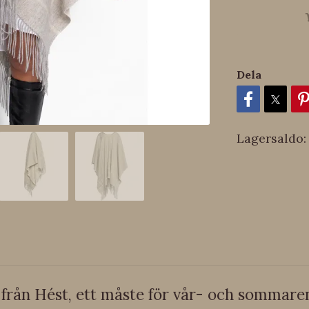
Dela
Lagersaldo:
rån Hést, ett måste för vår- och sommaren 