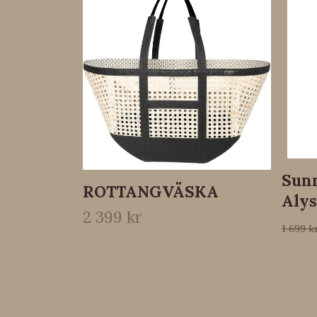
Sun
ROTTANGVÄSKA
Aly
2 399 kr
1 699 k