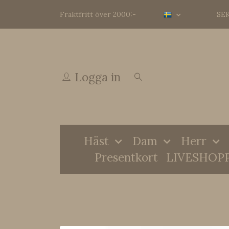
Fraktfritt över 2000:-
SE
Logga in
Häst
Dam
Herr
Presentkort
LIVESHOP