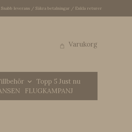
Snabb leverans / Säkra betalningar / Enkla returer
Varukorg
illbehör
Topp 5 Just nu
ANSEN
FLUGKAMPANJ