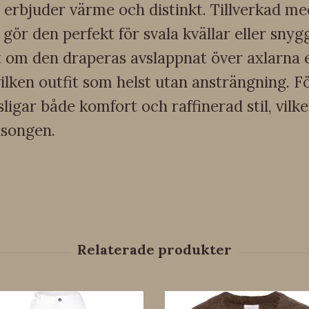
, erbjuder värme och distinkt. Tillverkad me
 gör den perfekt för svala kvällar eller sny
m den draperas avslappnat över axlarna ell
ken outfit som helst utan ansträngning. F
gar både komfort och raffinerad stil, vilket
äsongen.