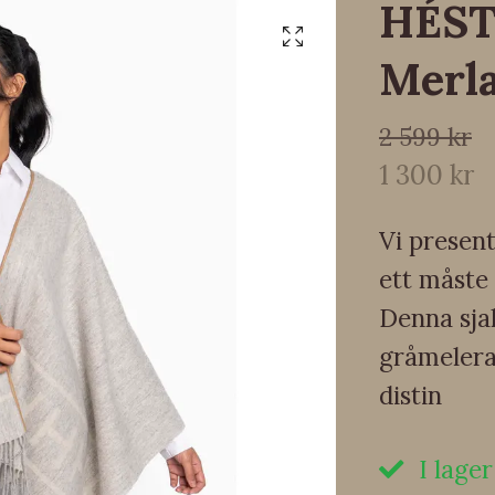
HÉST 
Merl
2 599 kr
1 300 kr
Vi presen
ett måste
Denna sjal
gråmelera
distin
I lager