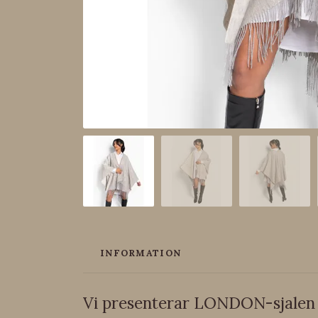
INFORMATION
Vi presenterar LONDON-sjalen f