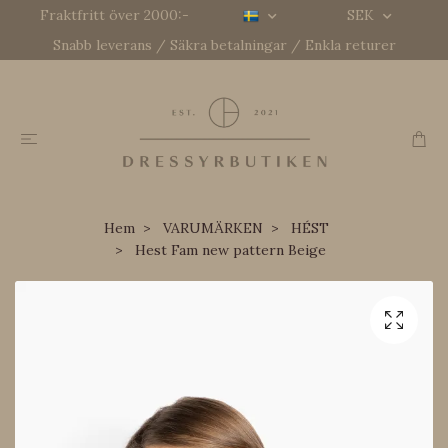
Fraktfritt över 2000:-
SEK
Snabb leverans / Säkra betalningar / Enkla returer
Hem
VARUMÄRKEN
HÉST
Hest Fam new pattern Beige