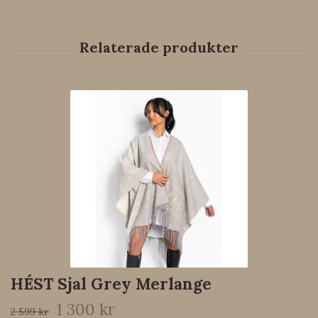
HÉST Sjal Grey Merlange
1 300 kr
2 599 kr