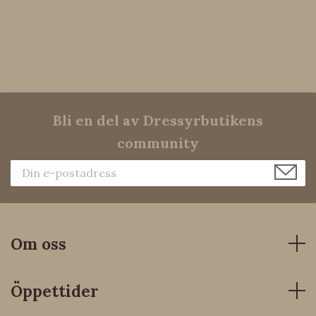
Bli en del av Dressyrbutikens
community
Om oss
Öppettider