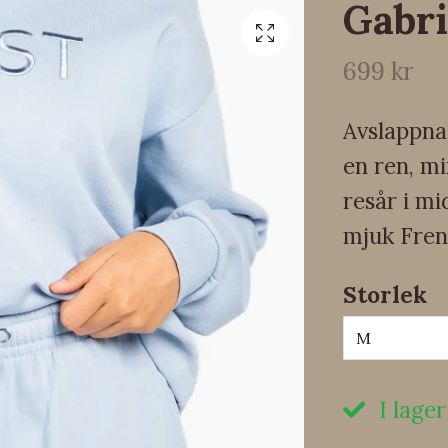
Gabri
699 kr
Avslappna
en ren, m
resår i mi
mjuk Fren
Storlek
M
I lager