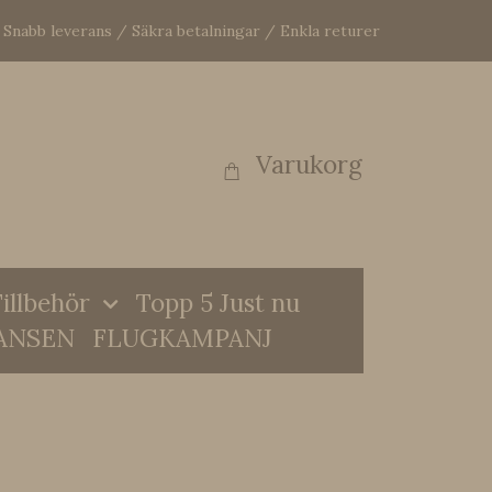
Snabb leverans / Säkra betalningar / Enkla returer
Varukorg
illbehör
Topp 5 Just nu
ANSEN
FLUGKAMPANJ