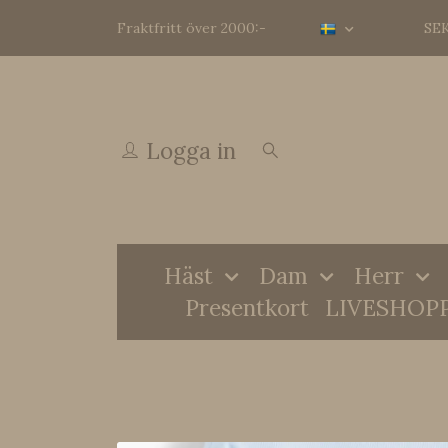
Fraktfritt över 2000:-
SE
Logga in
Häst
Dam
Herr
Presentkort
LIVESHOP