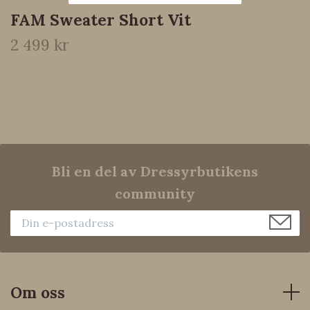
FAM Sweater Short Vit
2 499 kr
Bli en del av Dressyrbutikens
community
Om oss