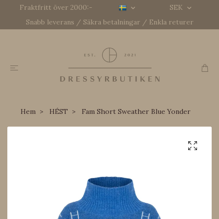
Fraktfritt över 2000:-
SEK
Snabb leverans / Säkra betalningar / Enkla returer
Hem
HÉST
Fam Short Sweather Blue Yonder