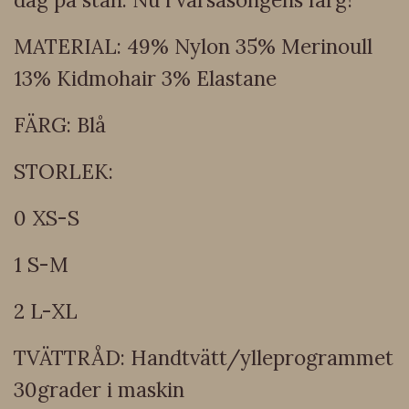
MATERIAL: 49% Nylon 35% Merinoull
13% Kidmohair 3% Elastane
FÄRG: Blå
STORLEK:
0 XS-S
1 S-M
2 L-XL
TVÄTTRÅD: Handtvätt/ylleprogrammet
30grader i maskin