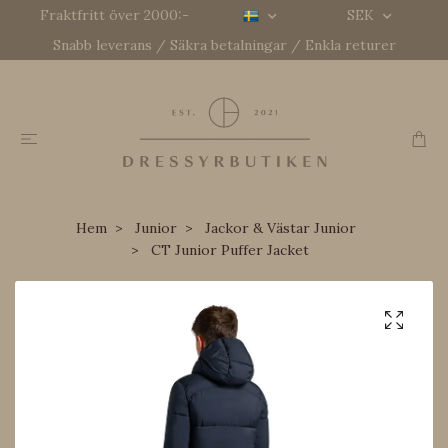
Fraktfritt över 2000:-
SEK
Snabb leverans / Säkra betalningar / Enkla returer
Hem
Junior
Jackor & Västar Junior
CT Junior Puffer Jacket