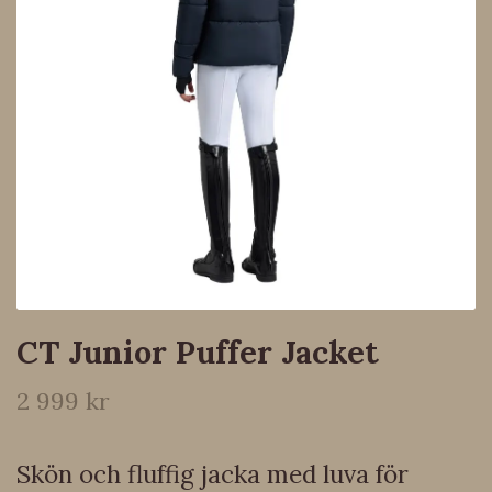
CT Junior Puffer Jacket
2 999 kr
Skön och fluffig jacka med luva för