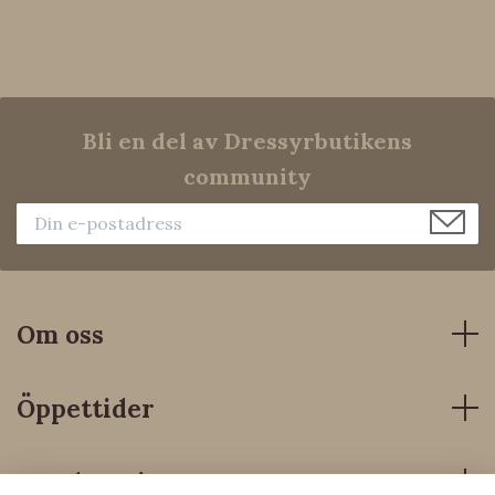
Bli en del av Dressyrbutikens
community
Om oss
Öppettider
Kundservice