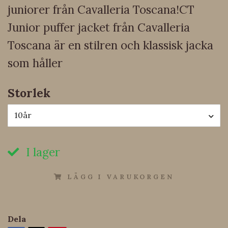
juniorer från Cavalleria Toscana!CT
Junior puffer jacket från Cavalleria
Toscana är en stilren och klassisk jacka
som håller
Storlek
10år
I lager
LÄGG I VARUKORGEN
Dela