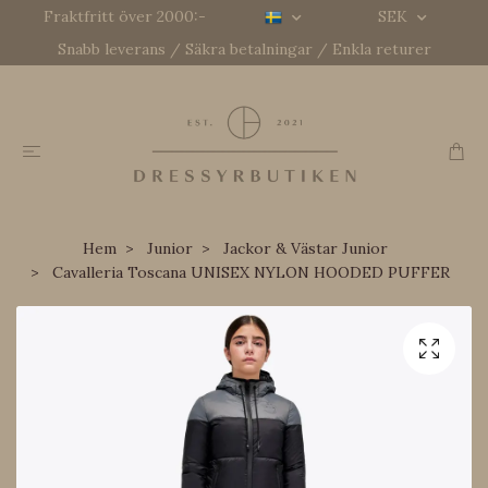
Fraktfritt över 2000:-
SEK
Snabb leverans / Säkra betalningar / Enkla returer
Hem
Junior
Jackor & Västar Junior
Cavalleria Toscana UNISEX NYLON HOODED PUFFER