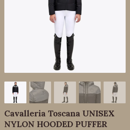
Cavalleria Toscana UNISEX
NYLON HOODED PUFFER