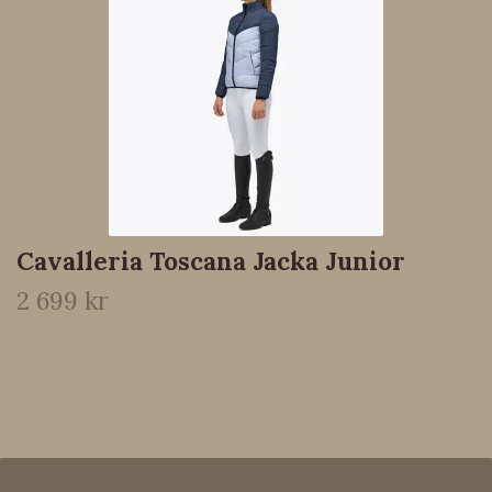
Cavalleria Toscana Jacka Junior
2 699 kr