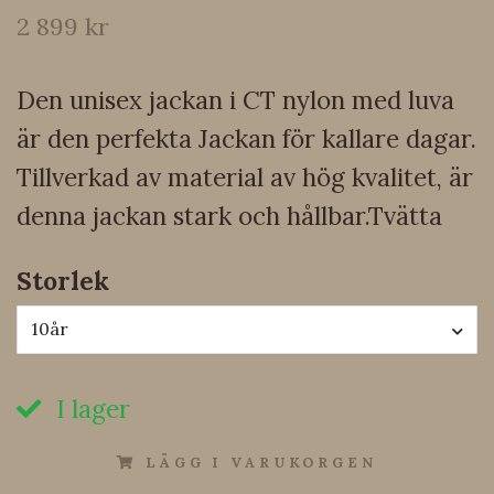
2 899 kr
Den unisex jackan i CT nylon med luva
är den perfekta Jackan för kallare dagar.
Tillverkad av material av hög kvalitet, är
denna jackan stark och hållbar.Tvätta
Storlek
10år
I lager
LÄGG I VARUKORGEN