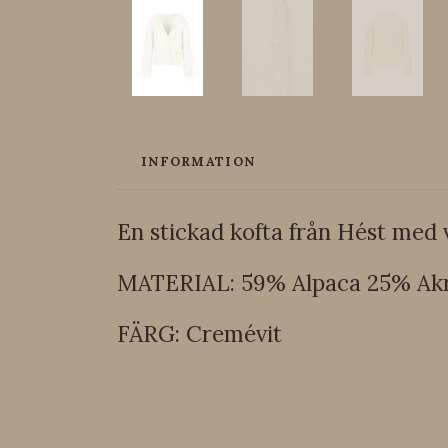
INFORMATION
En stickad kofta från Hést med v
MATERIAL: 59% Alpaca 25% Akr
FÄRG: Cremévit