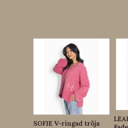
LEA
SOFIE V-ringad tröja
Fad