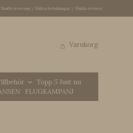
Snabb leverans / Säkra betalningar / Enkla returer
Varukorg
illbehör
Topp 5 Just nu
ANSEN
FLUGKAMPANJ