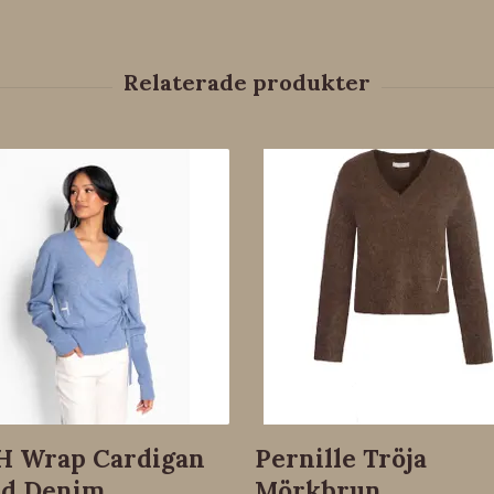
H Wrap Cardigan
Pernille Tröja
ed Denim
Mörkbrun