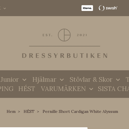
K
Junior
Hjälmar
Stövlar & Skor
T
PING
HÉST
VARUMÄRKEN
SISTA CH
Hem
HÉST
Pernille Short Cardigan White Alyssum