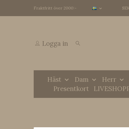
Fraktfritt över 2000:-
SE
Logga in
Häst
Dam
Herr
Presentkort
LIVESHOP