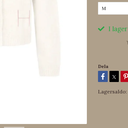
M
I lager
Dela
Lagersaldo: