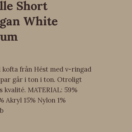
lle Short
igan White
sum
d kofta från Hést med v-ringad
par går i ton i ton. Otroligt
ss kvalité. MATERIAL: 59%
% Akryl 15% Nylon 1%
nb