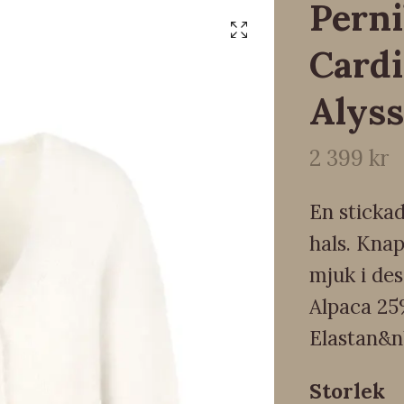
Perni
Card
Alys
2 399 kr
En sticka
hals. Knap
mjuk i de
Alpaca 25
Elastan&
Storlek