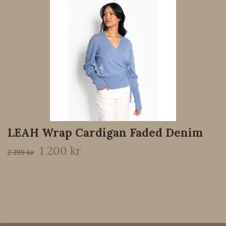
LEAH Wrap Cardigan Faded Denim
1 200 kr
2 399 kr