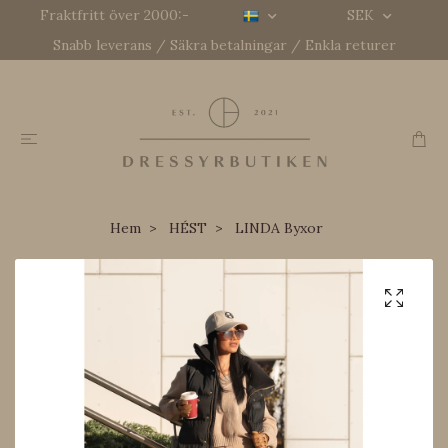
Fraktfritt över 2000:-
SEK
Snabb leverans / Säkra betalningar / Enkla returer
Hem
HÉST
LINDA Byxor