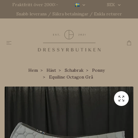
Fraktfritt över 2000:-
SEK
Snabb leverans / Säkra betalningar / Enkla returer
Hem
Häst
Schabrak
Ponny
Equiline Octagon Grå