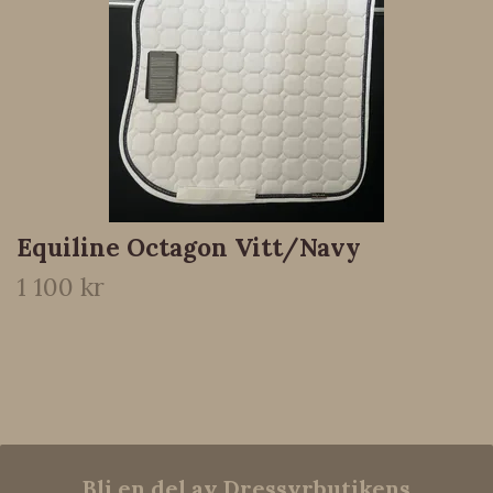
Equiline Octagon Vitt/Navy
1 100 kr
Bli en del av Dressyrbutikens