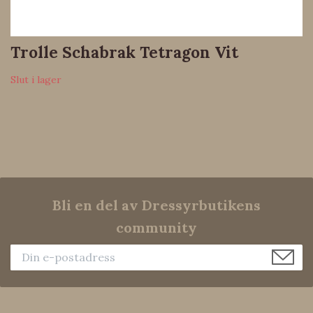
Trolle Schabrak Tetragon Vit
Slut i lager
Bli en del av Dressyrbutikens
community