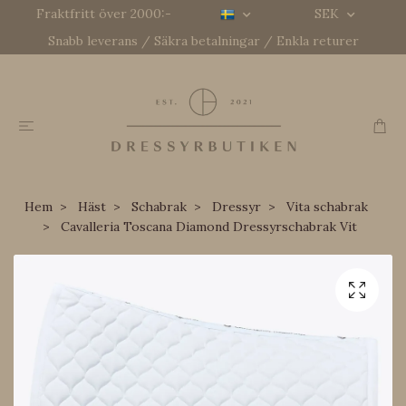
Fraktfritt över 2000:-
SEK
Snabb leverans / Säkra betalningar / Enkla returer
Hem
Häst
Schabrak
Dressyr
Vita schabrak
Cavalleria Toscana Diamond Dressyrschabrak Vit