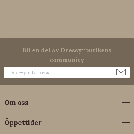
Bli en del av Dressyrbutikens
community
Om oss
Öppettider