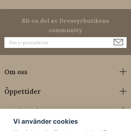
Bli en del av Dressyrbutikens
community
Om oss
Öppettider
Kundservice
Vi använder cookies
Sociala medier