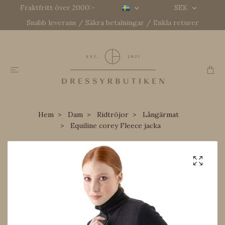
Fraktfritt över 2000:-
SEK
Snabb leverans / Säkra betalningar / Enkla returer
Hem
Dam
Ridtröjor
Långärmat
Equiline corey Fleece jacka