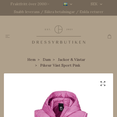
Fraktfritt över 2000:-
SEK
Snabb leverans / Säkra betalningar / Enkla returer
Hem
Dam
Jackor & Västar
Pikeur Väst Sport Pink