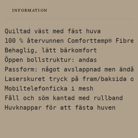
INFORMATION
Quiltad väst med fäst huva

100 % återvunnen Comforttemp® Fibreb
Behaglig, lätt bärkomfort

Öppen bollstruktur: andas

Passform: något avslappnad men ändå 
Laserskuret tryck på fram/baksida oc
Mobiltelefonficka i mesh

Fåll och söm kantad med rullband

Huvknappar för att fästa huven