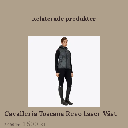
Cavalleria Toscana Revo Laser Väst
1 500 kr
2 999 kr