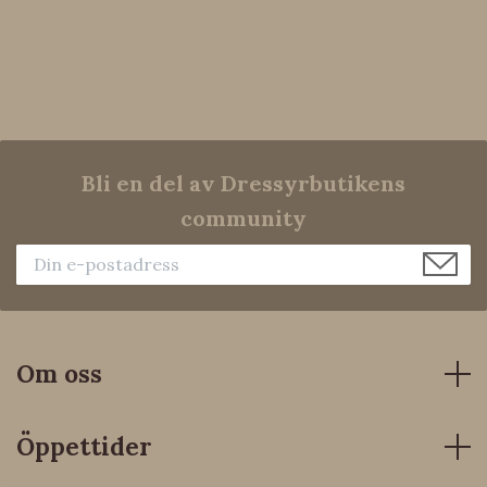
Bli en del av Dressyrbutikens
community
Om oss
Öppettider