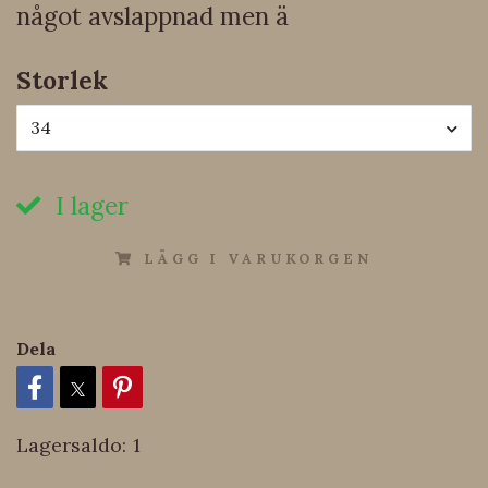
något avslappnad men ä
Storlek
34
I lager
LÄGG I VARUKORGEN
Dela
Lagersaldo:
1