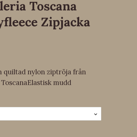
leria Toscana
fleece Zipjacka
 quiltad nylon ziptröja från
a ToscanaElastisk mudd