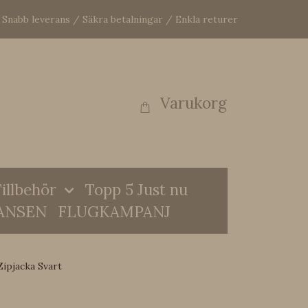
Snabb leverans / Säkra betalningar / Enkla returer
Varukorg
illbehör
Topp 5 Just nu
ANSEN
FLUGKAMPANJ
Zipjacka Svart