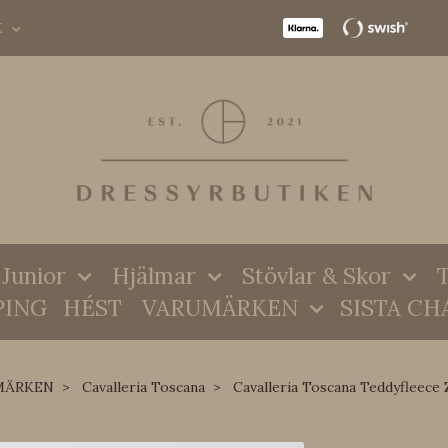
K
Junior
Hjälmar
Stövlar & Skor
T
PING
HÉST
VARUMÄRKEN
SISTA CH
MÄRKEN
Cavalleria Toscana
Cavalleria Toscana Teddyfleece 