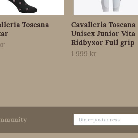
lleria Toscana
Cavalleria Toscana
kar
Unisex Junior Vita
Ridbyxor Full grip
kr
1 999 kr
community