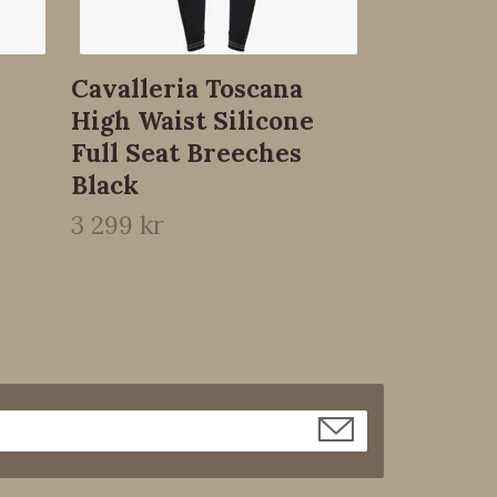
Cavalleria Toscana
High Waist Silicone
Full Seat Breeches
Black
3 299 kr