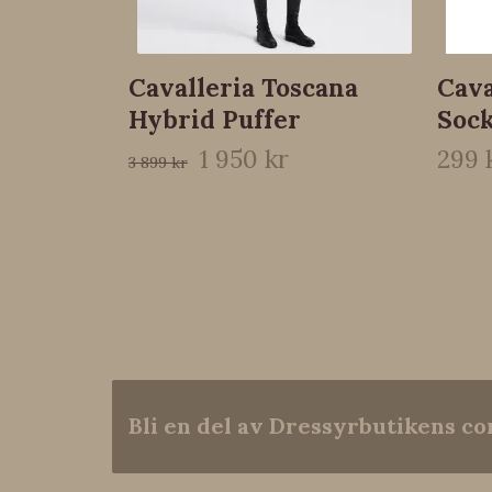
Cavalleria Toscana
Cava
Hybrid Puffer
Soc
1 950 kr
299 
3 899 kr
Bli en del av Dressyrbutikens 