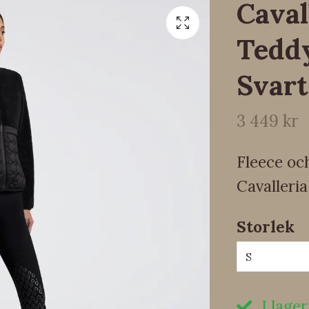
Caval
Teddy
Svart
3 449 kr
Fleece och
Cavalleri
Storlek
S
I lager