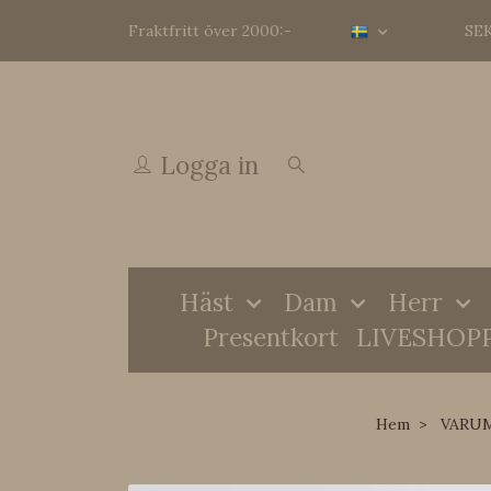
Fraktfritt över 2000:-
SE
Logga in
Häst
Dam
Herr
Presentkort
LIVESHOP
Hem
VARU