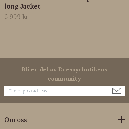
long Jacket
6 999 kr
Bli en del av Dressyrbutikens
community
Om oss