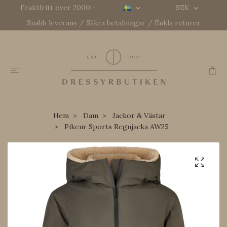
Fraktfritt över 2000:-
SEK
Snabb leverans / Säkra betalningar / Enkla returer
Hem
Dam
Jackor & Västar
Pikeur Sports Regnjacka AW25