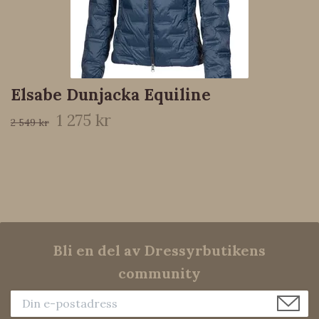
Elsabe Dunjacka Equiline
1 275 kr
2 549 kr
Bli en del av Dressyrbutikens
community