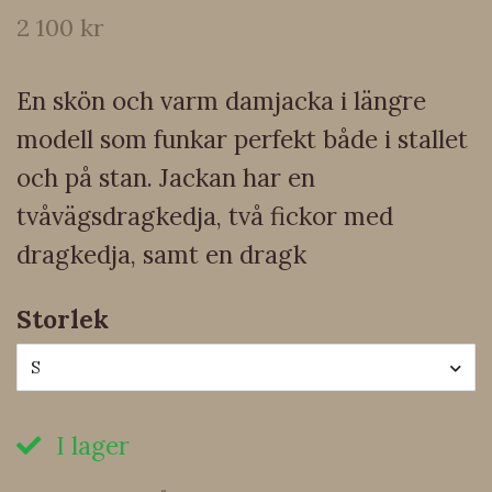
2 100 kr
En skön och varm damjacka i längre
modell som funkar perfekt både i stallet
och på stan. Jackan har en
tvåvägsdragkedja, två fickor med
dragkedja, samt en dragk
Storlek
S
I lager