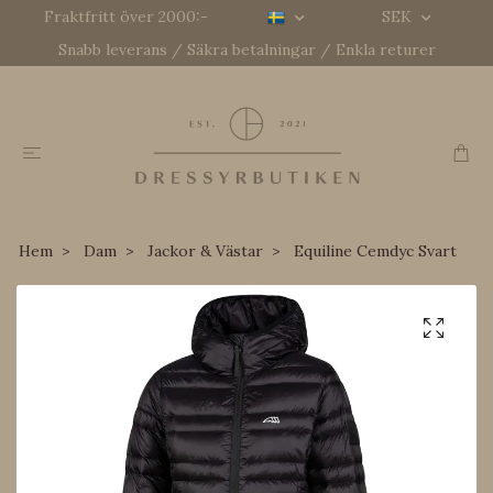
Fraktfritt över 2000:-
SEK
Snabb leverans / Säkra betalningar / Enkla returer
Hem
Dam
Jackor & Västar
Equiline Cemdyc Svart