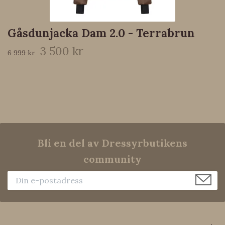
Gåsdunjacka Dam 2.0 - Terrabrun
3 500 kr
6 999 kr
Bli en del av Dressyrbutikens
community