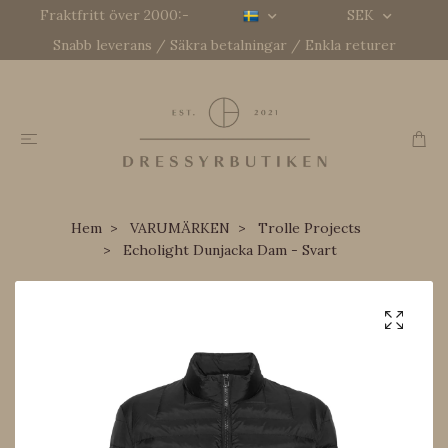
Fraktfritt över 2000:-
SEK
Snabb leverans / Säkra betalningar / Enkla returer
Hem
VARUMÄRKEN
Trolle Projects
Echolight Dunjacka Dam - Svart