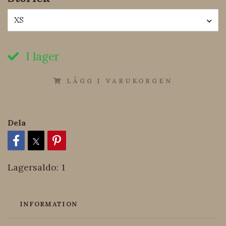
XS
I lager
LÄGG I VARUKORGEN
Dela
Lagersaldo:
1
INFORMATION