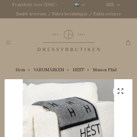
Fraktfritt över 2000:-
SEK
Snabb leverans / Säkra betalningar / Enkla returer
Hem
VARUMÄRKEN
HÉST
Manon Pläd