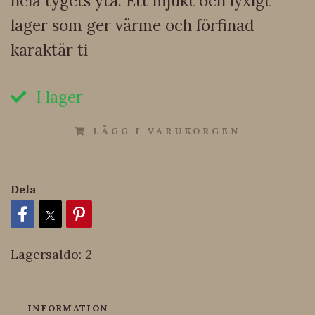
hela tygets yta. Ett mjukt och lyxigt
lager som ger värme och förfinad
karaktär ti
I lager
LÄGG I VARUKORGEN
Dela
Lagersaldo:
2
INFORMATION