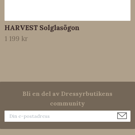
HARVEST Solglasögon
1 199 kr
Bli en del av Dressyrbutikens
community