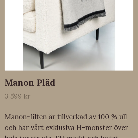
Manon Pläd
3 599 kr
Manon-filten är tillverkad av 100 % ull
och har vårt exklusiva H-mönster över