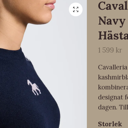
Caval
Navy
Häst
1 599 kr
Cavalleria
kashmirbl
kombinerar
designat f
dagen. Til
Storlek