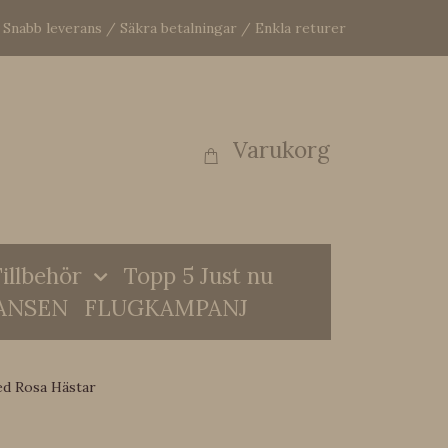
Snabb leverans / Säkra betalningar / Enkla returer
Varukorg
illbehör
Topp 5 Just nu
ANSEN
FLUGKAMPANJ
ed Rosa Hästar