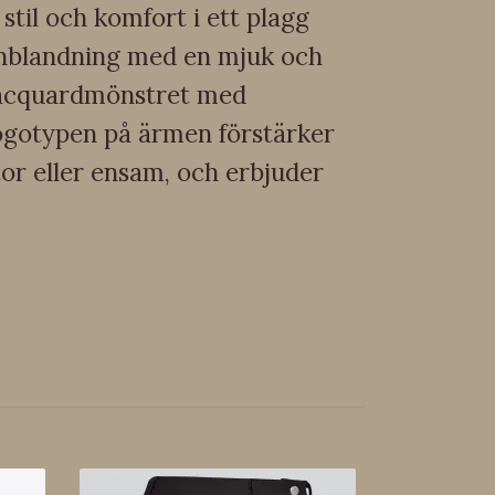
til och komfort i ett plagg
arnblandning med en mjuk och
 jacquardmönstret med
logotypen på ärmen förstärker
tor eller ensam, och erbjuder