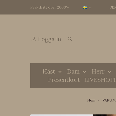
Fraktfritt över 2000:-
SE
Logga in
Häst
Dam
Herr
Presentkort
LIVESHOP
Hem
VARUM