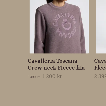
Cavalleria Toscana
Cava
Crew neck Fleece lila
Flee
1 200 kr
2 39
2 399 kr