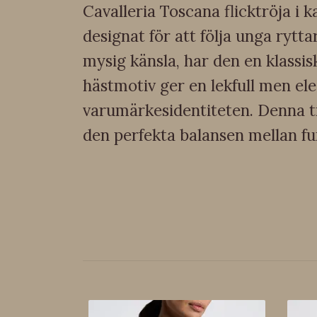
Cavalleria Toscana flicktröja i
designat för att följa unga ryt
mysig känsla, har den en klassi
hästmotiv ger en lekfull men e
varumärkesidentiteten. Denna trö
den perfekta balansen mellan fun