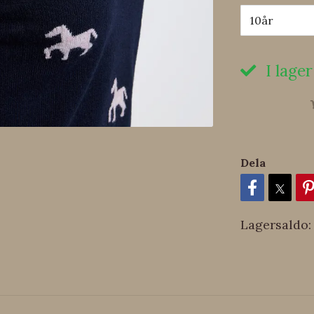
10år
I lager
Dela
Lagersaldo: