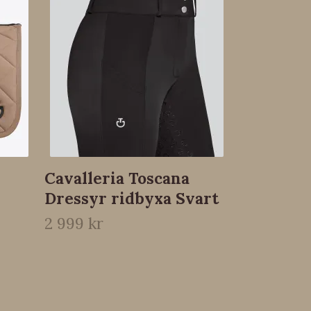
Cavalleri
teck swe
3 199 kr
Cavalleria Toscana
Dressyr ridbyxa Svart
2 999 kr