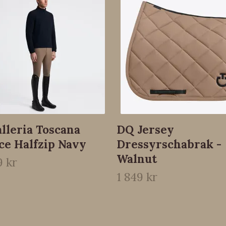
lleria Toscana
DQ Jersey
ce Halfzip Navy
Dressyrschabrak -
Walnut
9 kr
1 849 kr