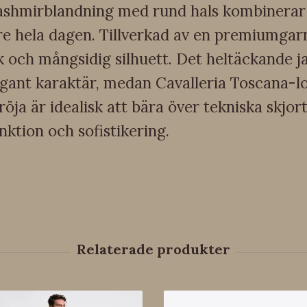
 kashmirblandning med rund hals kombinerar s
tare hela dagen. Tillverkad av en premiumg
sk och mångsidig silhuett. Det heltäckande
legant karaktär, medan Cavalleria Toscana-
ja är idealisk att bära över tekniska skjor
ktion och sofistikering.