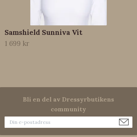
Samshield Sunniva Vit
1 699 kr
Bli en del av Dressyrbutikens
community