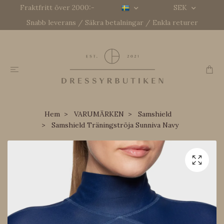
Fraktfritt över 2000:-
SEK
Snabb leverans / Säkra betalningar / Enkla returer
Hem
VARUMÄRKEN
Samshield
Samshield Träningströja Sunniva Navy