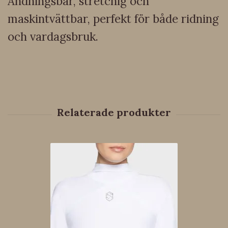
Andningsbar, stretchig och
maskintvättbar, perfekt för både ridning
och vardagsbruk.