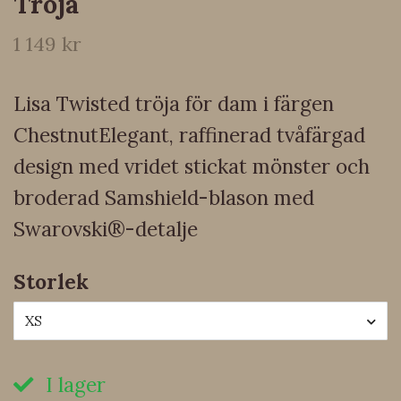
Tröja
1 149 kr
Lisa Twisted tröja för dam i färgen
ChestnutElegant, raffinerad tvåfärgad
design med vridet stickat mönster och
broderad Samshield-blason med
Swarovski®-detalje
Storlek
XS
I lager