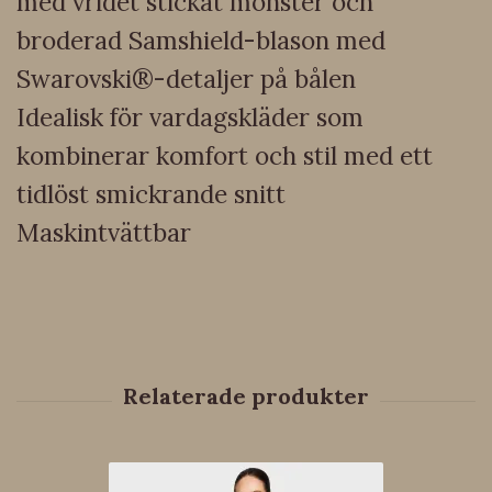
med vridet stickat mönster och
broderad Samshield-blason med
Swarovski®-detaljer på bålen
Idealisk för vardagskläder som
kombinerar komfort och stil med ett
tidlöst smickrande snitt
Maskintvättbar