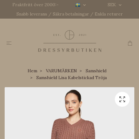
Fraktfritt över 2000:-
SEK
Snabb leverans / Säkra betalningar / Enkla returer
Hem
VARUMÄRKEN
Samshield
Samshield Lisa Kabelstickad Tröja