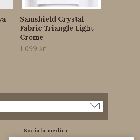
va
Samshield Crystal
Fabric Triangle Light
Crome
1 099 kr
Sociala medier