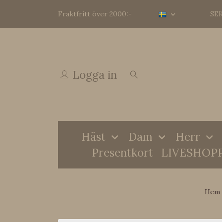
Fraktfritt över 2000:-
SE
Logga in
Häst
Dam
Herr
Presentkort
LIVESHOP
Hem