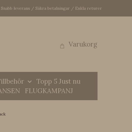
Snabb leverans / Säkra betalningar / Enkla returer
Varukorg
illbehör
Topp 5 Just nu
ANSEN
FLUGKAMPANJ
ack