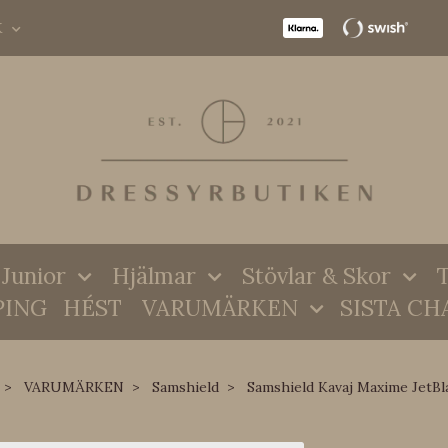
K
Junior
Hjälmar
Stövlar & Skor
T
PING
HÉST
VARUMÄRKEN
SISTA CH
VARUMÄRKEN
Samshield
Samshield Kavaj Maxime JetBl