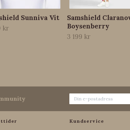
hield Sunniva Vit
Samshield Clarano
Boysenberry
9 kr
3 199 kr
community
ttider
Kundservice