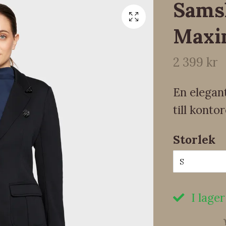
Samsh
Maxi
2 399 kr
En elegant
till kontor
Storlek
S
I lager