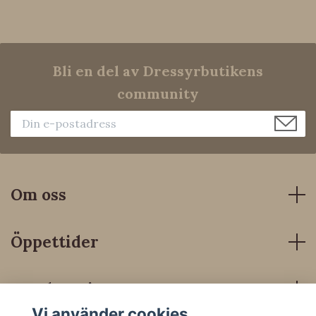
Bli en del av Dressyrbutikens
community
Om oss
Öppettider
Kundservice
Vi använder cookies