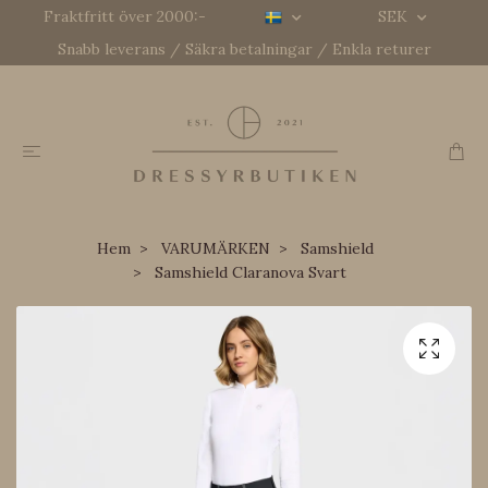
Fraktfritt över 2000:-
SEK
Snabb leverans / Säkra betalningar / Enkla returer
Hem
VARUMÄRKEN
Samshield
Samshield Claranova Svart