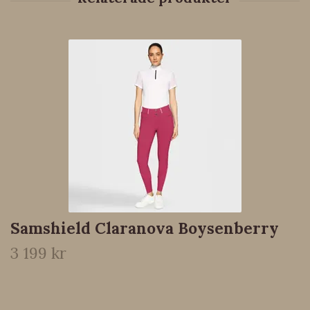
Samshield Claranova Boysenberry
3 199 kr