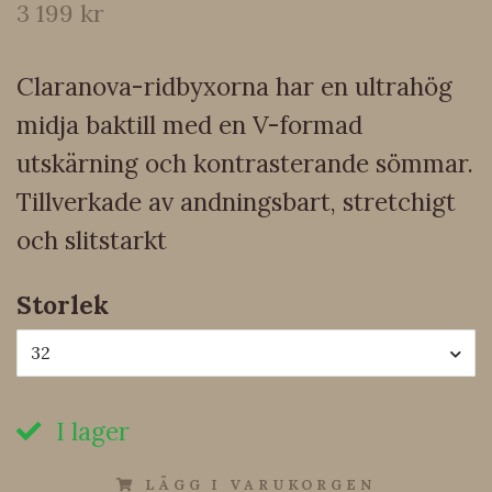
3 199 kr
Claranova-ridbyxorna har en ultrahög
midja baktill med en V-formad
utskärning och kontrasterande sömmar.
Tillverkade av andningsbart, stretchigt
och slitstarkt
Storlek
32
I lager
LÄGG I VARUKORGEN