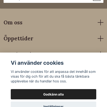
Om oss
Öppettider
Kundservice
Vi använder cookies
Sociala medier
Vi använder cookies för att anpassa det innehåll som
visas för dig och för att du ska få bästa tänkbara
upplevelse när du handlar hos oss.
Godkänn alla
© 2026 Dressyrbutiken
Inställningar