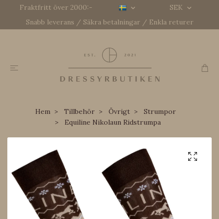
Fraktfritt över 2000:-
SEK
Snabb leverans / Säkra betalningar / Enkla returer
Hem
Tillbehör
Övrigt
Strumpor
Equiline Nikolaun Ridstrumpa