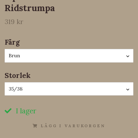
Ridstrumpa
319 kr
Färg
Brun
Storlek
35/38
I lager
LÄGG I VARUKORGEN