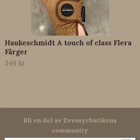
Haukeschmidt A touch of class Flera
Färger
349 kr
Bli en del av Dressyrbutikens
community