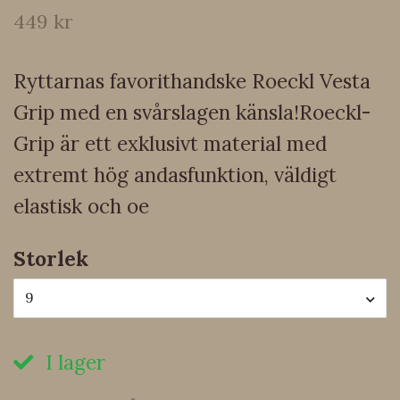
449 kr
Ryttarnas favorithandske Roeckl Vesta
Grip med en svårslagen känsla!Roeckl-
Grip är ett exklusivt material med
extremt hög andasfunktion, väldigt
elastisk och oe
Storlek
9
I lager