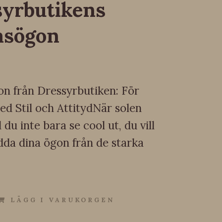
syrbutikens
asögon
on från Dressyrbutiken: För
ed Stil och AttitydNär solen
ll du inte bara se cool ut, du vill
dda dina ögon från de starka
LÄGG I VARUKORGEN