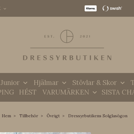
K
Junior
Hjälmar
Stövlar & Skor
T
PING
HÉST
VARUMÄRKEN
SISTA CH
Hem
Tillbehör
Övrigt
Dressyrbutikens Solglasögon