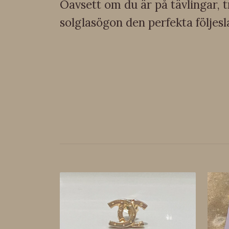
Oavsett om du är på tävlingar, t
solglasögon den perfekta följesla