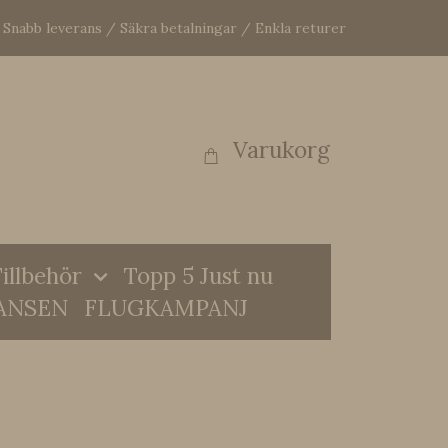
Snabb leverans / Säkra betalningar / Enkla returer
Varukorg
illbehör
Topp 5 Just nu
ANSEN
FLUGKAMPANJ