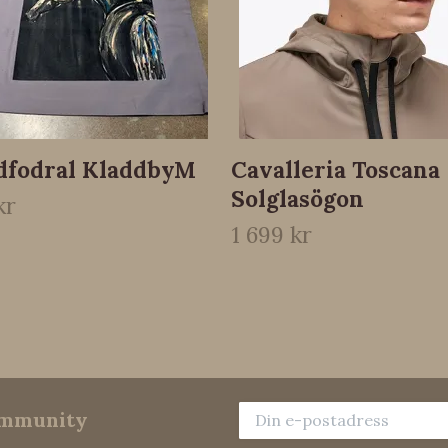
dfodral KladdbyM
Cavalleria Toscana
Solglasögon
kr
1 699 kr
community