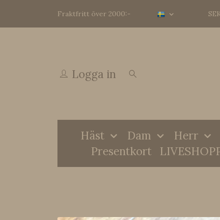
Fraktfritt över 2000:-
SE
Logga in
Häst
Dam
Herr
Presentkort
LIVESHOP