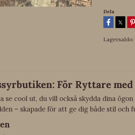
Dela
Lagersaldo:
syrbutiken: För Ryttare med 
ara se cool ut, du vill också skydda dina ögon
den – skapade för att ge dig både stil och f
len