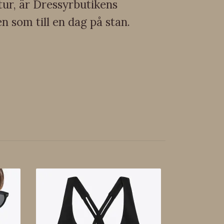
tur, är Dressyrbutikens
en som till en dag på stan.
Höpåse D
49 kr