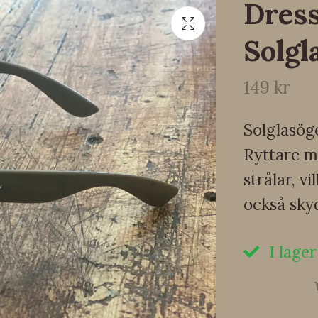
Dres
Solgl
149 kr
Solglasög
Ryttare m
strålar, vi
också sky
I lager